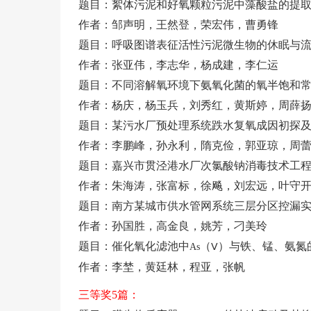
题目：絮体污泥和好氧颗粒污泥中藻酸盐的提
作者：邹声明，王然登，荣宏伟，曹勇锋
题目：呼吸图谱表征活性污泥微生物的休眠与
作者：张亚伟，李志华，杨成建，李仁运
题目：不同溶解氧环境下氨氧化菌的氧半饱和
作者：杨庆，杨玉兵，刘秀红，黄斯婷，周薛
题目：某污水厂预处理系统跌水复氧成因初探
作者：李鹏峰，孙永利，隋克俭，郭亚琼，周
题目：嘉兴市贯泾港水厂次氯酸钠消毒技术工
作者：朱海涛，张富标，徐飚，刘宏远，叶守
题目：南方某城市供水管网系统三层分区控漏
作者：孙国胜，高金良，姚芳，刁美玲
题目：催化氧化滤池中
（
）与铁、锰、氨氮
As
Ⅴ
作者：李埜，黄廷林，程亚，张帆
三等奖
5
篇：