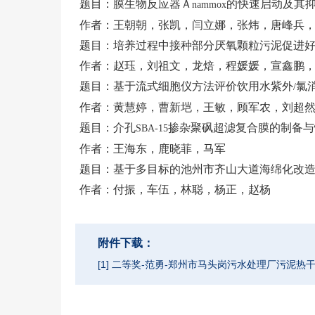
题目：膜生物反应器Ａ
的快速启动及其
nammox
作者：王朝朝，张凯，闫立娜，张炜，唐峰兵
题目：培养过程中接种部分厌氧颗粒污泥促进
作者：赵珏，刘祖文，龙焙，程媛媛，宣鑫鹏
题目：基于流式细胞仪方法评价饮用水紫外
氯
/
作者：黄慧婷，曹新垲，王敏，顾军农，刘超
题目：介孔
掺杂聚砜超滤复合膜的制备与
SBA-15
作者：王海东，鹿晓菲，马军
题目：基于多目标的池州市齐山大道海绵化改
作者：付振，车伍，林聪，杨正，赵杨
附件下载：
[1] 二等奖-范勇-郑州市马头岗污水处理厂污泥热干