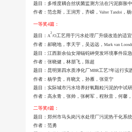
题目：多维度耦合丝状菌监测方法在污泥膨胀
作者：范念斯，王润芳，齐嵘，
，杨
Valter
T
andoi
一等奖
4
篇：
2
题目：
工艺用于污水处理厂升级改造的适宜
A
/O
作者：郝晓地，李天宇，吴远远，
Mark van Loosd
题目：江西新余仙女湖镉铊砷突发环境事件应
作者：张晓健，林朋飞，陈超
题目：昆明第四水质净化厂
工艺
年运行实
MBR
7
作者：杨学贵，肖晓文，孙雁，张亚宁
题目：实际城市污水培养好氧颗粒污泥的中试
作者：高永青，张帅，张树军，程秋音，何馨
二等奖
篇：
8
题目：郑州市马头岗污水处理厂污泥热干化系
作者：范勇