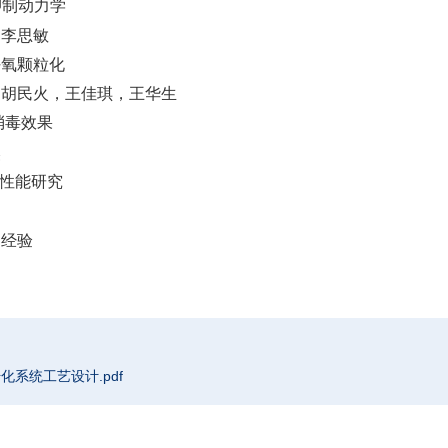
抑制动力学
，李思敏
好氧颗粒化
，胡民火，王佳琪，王华生
消毒效果
然
性能研究
造经验
化系统工艺设计.pdf