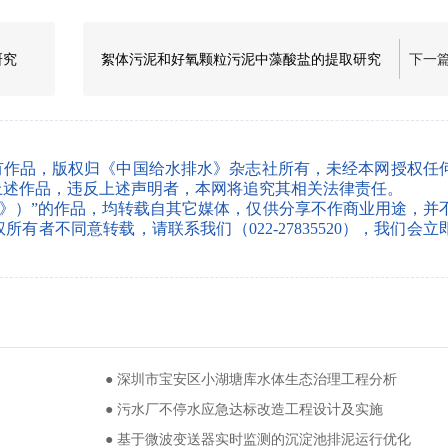
研究
絮体污泥和好氧颗粒污泥中藻酸盐的提取研究
下一
有作品，版权归《中国给水排水》杂志社所有，未经本网授权任
上述作品，违反上述声明者，本网将追究其相关法律责任。
水》）”的作品，均转载自其它媒体，仅供分享不作商业用途，并
者不同意转载，请联系我们（022-27835520），我们会立
● 深圳市宝安区小湖塘库水体生态治理工程分析
● 污水厂不停水应急达标改造工程设计及实施
● 基于微波变送器实时监测的沉淀池排泥运行优化