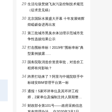
29
生活垃圾焚烧飞灰污染控制技术规范
（征求意见稿）
30
北京国际水展盛大开幕 十年发展铸辉
煌砥砺奋进再出发
31
第三批城市黑臭水体治理示范城市竞
争性选拔结果公示
32
打击围标串标！2019年“围标串标”典
型案例披露......
33
国务院取消造价资质审批，对造价工
程师有何影响？
34
跨界打劫来了？阿里与中规院联手中
标雄安BIM管理平台第一标
35
通报！5家环评单位及其环评工程
师，2家单位及编制主持人限期整改6
个月，3家审批申请被暂停，技术整
36
财政部令第101号——政府采购信息
改6个月
发布管理办法 ，自2020年3月1日起