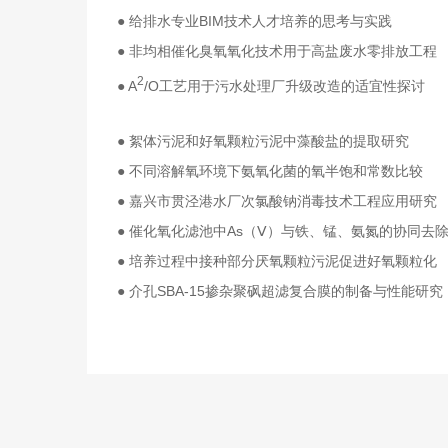
● 给排水专业BIM技术人才培养的思考与实践
● 非均相催化臭氧氧化技术用于高盐废水零排放工程
2
● A
/O工艺用于污水处理厂升级改造的适宜性探讨
● 絮体污泥和好氧颗粒污泥中藻酸盐的提取研究
● 不同溶解氧环境下氨氧化菌的氧半饱和常数比较
● 嘉兴市贯泾港水厂次氯酸钠消毒技术工程应用研究
● 催化氧化滤池中As（Ⅴ）与铁、锰、氨氮的协同去
● 培养过程中接种部分厌氧颗粒污泥促进好氧颗粒化
● 介孔SBA-15掺杂聚砜超滤复合膜的制备与性能研究