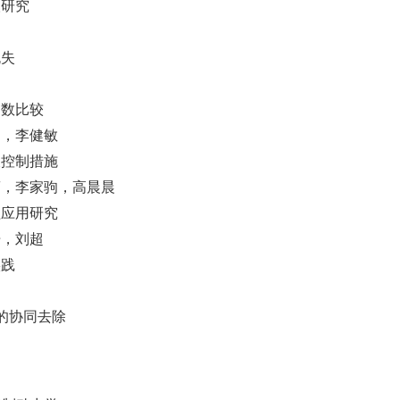
取研究
流失
常数比较
扬，李健敏
及控制措施
蕾，李家驹，高晨晨
程应用研究
开，刘超
实践
的协同去除