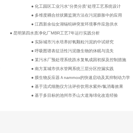
● 化工园区工业污水“分类分质”处理工艺系统设计
● 多维度耦合丝状菌监测方法在污泥膨胀中的应用
● 江西新余仙女湖镉铊砷突发环境事件应急供水
● 昆明第四水质净化厂MBR工艺7年运行实践分析
● 实际城市污水培养好氧颗粒污泥的中试研究
● 呼吸图谱表征活性污泥微生物的休眠与流失
● 某污水厂预处理系统跌水复氧成因初探及控制措施
除
● 南方某城市供水管网系统三层分区控漏实践
● 膜生物反应器Ａnammox的快速启动及其抑制动力学
● 基于流式细胞仪方法评价饮用水紫外/氯消毒效果
● 基于多目标的池州市齐山大道海绵化改造经验