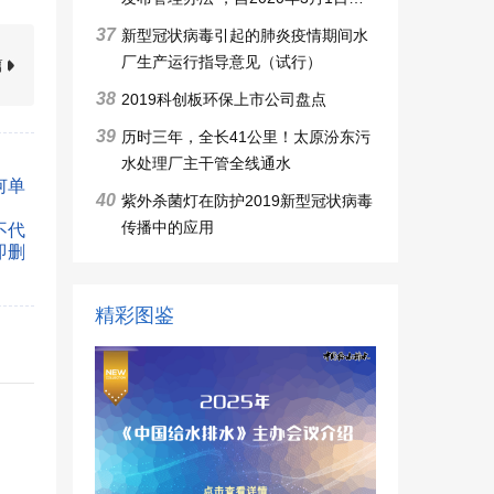
施行
37
新型冠状病毒引起的肺炎疫情期间水
厂生产运行指导意见（试行）
篇
38
2019科创板环保上市公司盘点
39
历时三年，全长41公里！太原汾东污
水处理厂主干管全线通水
何单
40
紫外杀菌灯在防护2019新型冠状病毒
传播中的应用
不代
即删
精彩图鉴