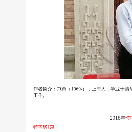
作者简介：范勇（1969-），上海人，毕业
工作。
2018
年
苏
“
特等奖
1
篇：