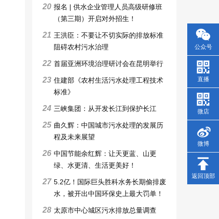
20
报名 | 供水企业管理人员高级研修班
（第三期）开启对外招生！
21
王洪臣：不要让不切实际的排放标准
阻碍农村污水治理
公众号
22
首届亚洲环境治理研讨会在昆明举行
直播
23
住建部《农村生活污水处理工程技术
标准》
24
三峡集团：从开发长江到保护长江
微店
25
曲久辉：中国城市污水处理的发展历
程及未来展望
微博
26
中国节能余红辉：让天更蓝、山更
绿、水更清、生活更美好！
返回顶部
27
5.2亿！国际巨头胜科水务长期偷排废
水，被开出中国环保史上最大罚单！
28
太原市中心城区污水排放总量调查