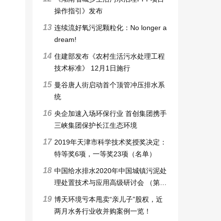
操作指引》发布
13
连续流好氧污泥颗粒化：No longer a
dream!
14
住建部发布《农村生活污水处理工程
技术标准》 12月1日施行
15
曼谷唐人街启动首个顶管冲压排水系
统
16
央企加速入场环保行业 首创集团携手
三峡集团保护长江生态环境
17
2019年天津市科学技术奖授奖决定：
特等奖6项，一等奖23项（名单）
18
中国给水排水2020年中国城镇污泥处
理处置技术与应用高级研讨会 （第十
一届）邀请函暨征稿启事
19
博天环境亏本甩卖“亲儿子”股权，近
两月水务行业收并购案例一览！