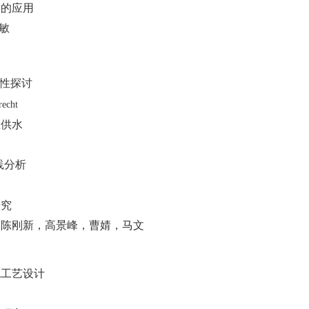
中的应用
敏
性探讨
recht
急供水
践分析
研究
，陈刚新，高景峰，曹婧，马文
统工艺设计