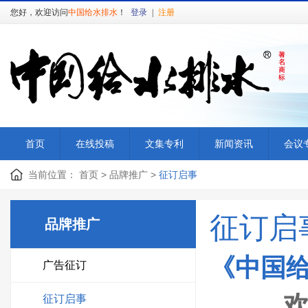
您好，欢迎访问
中国给水排水
！
登录
|
注册
首页
在线投稿
文集专利
新闻资讯
会议
当前位置：
首页
>
品牌推广
>
征订启事
征订启
品牌推广
《中国
广告征订
征订启事