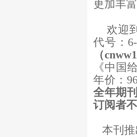
更加丰
欢迎
代号：6-
（cnw
《中国给
年价：9
全年期刊
订阅者
本刊推