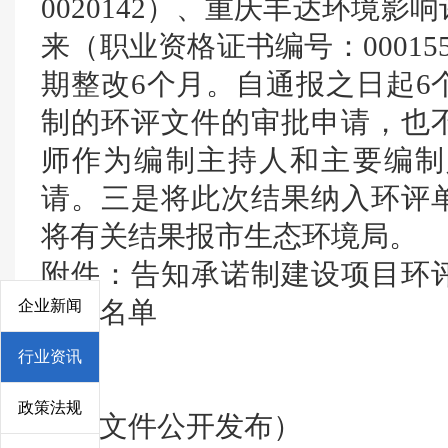
0020142）、重庆丰达环境
来（职业资格证书编号：00015
期整改6个月。自通报之日起6
制的环评文件的审批申请，也
师作为编制主持人和主要编制
请。三是将此次结果纳入环评
将有关结果报市生态环境局。
附件：告知承诺制建设项目环
企业新闻
通报名单
行业资讯
政策法规
（此文件公开发布）