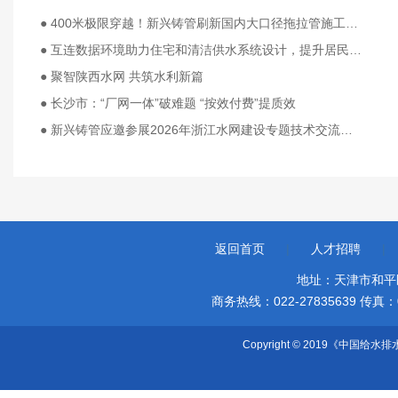
● 400米极限穿越！新兴铸管刷新国内大口径拖拉管施工纪录
● 互连数据环境助力住宅和清洁供水系统设计，提升居民生活质量 基于Bentley应用程序开展数字化设计，整合不同团队，实现各个要素之间的无缝衔接
● 聚智陕西水网 共筑水利新篇
● 长沙市：“厂网一体”破难题 “按效付费”提质效
● 新兴铸管应邀参展2026年浙江水网建设专题技术交流会 共绘水网新蓝图
返回首页
|
人才招聘
|
地址：天津市和平
商务热线：022-27835639 传真：022-
Copyright © 2019《中国