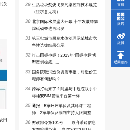
29
书关
生活垃圾焚烧飞灰污染控制技术规范
直播
（征求意见稿）
30
北京国际水展盛大开幕 十年发展铸辉
微店
煌砥砺奋进再出发
31
第三批城市黑臭水体治理示范城市竞
微博
争性选拔结果公示
32
打击围标串标！2019年“围标串标”典
型案例披露......
返回顶部
33
国务院取消造价资质审批，对造价工
程师有何影响？
34
跨界打劫来了？阿里与中规院联手中
标雄安BIM管理平台第一标
35
通报！5家环评单位及其环评工程
师，2家单位及编制主持人限期整改6
个月，3家审批申请被暂停，技术整
农田
36
财政部令第101号——政府采购信息
改6个月
发布管理办法 ，自2020年3月1日起