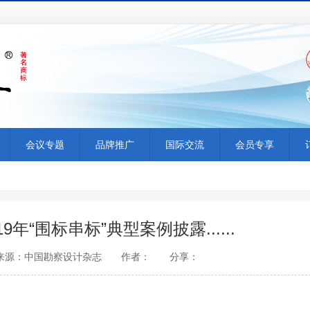
会议专题
品牌推广
国际交流
会员专享
年“围标串标”典型案例披露......
1:07 来源：中国勘察设计杂志 作者： 分享：