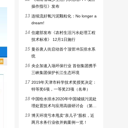
操作指引》发布
13
连续流好氧污泥颗粒化：No longer a
dream!
14
住建部发布《农村生活污水处理工程
技术标准》 12月1日施行
15
曼谷唐人街启动首个顶管冲压排水系
统
16
央企加速入场环保行业 首创集团携手
三峡集团保护长江生态环境
17
2019年天津市科学技术奖授奖决定：
特等奖6项，一等奖23项（名单）
18
中国给水排水2020年中国城镇污泥处
理处置技术与应用高级研讨会 （第十
一届）邀请函暨征稿启事
19
博天环境亏本甩卖“亲儿子”股权，近
两月水务行业收并购案例一览！