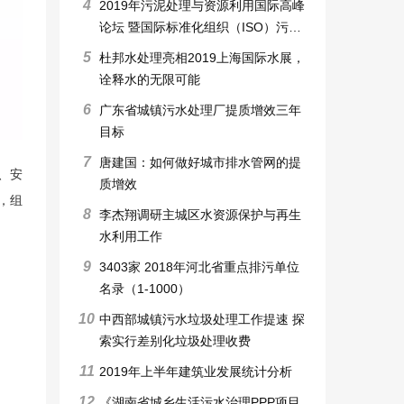
4
2019年污泥处理与资源利用国际高峰
论坛 暨国际标准化组织（ISO）污泥
处理和利用标准工作组会议
5
杜邦水处理亮相2019上海国际水展，
诠释水的无限可能
6
广东省城镇污水处理厂提质增效三年
目标
7
唐建国：如何做好城市排水管网的提
、安
质增效
，组
8
李杰翔调研主城区水资源保护与再生
水利用工作
9
3403家 2018年河北省重点排污单位
名录（1-1000）
10
中西部城镇污水垃圾处理工作提速 探
索实行差别化垃圾处理收费
11
2019年上半年建筑业发展统计分析
12
《湖南省城乡生活污水治理PPP项目