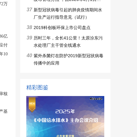
72万
施行
37
新型冠状病毒引起的肺炎疫情期间水
厂生产运行指导意见（试行）
38
2019科创板环保上市公司盘点
6亿
39
历时三年，全长41公里！太原汾东污
水处理厂主干管全线通水
应付
年10
40
紫外杀菌灯在防护2019新型冠状病毒
传播中的应用
精彩图鉴
审核
产基