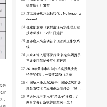
操作指引》发布
13
连续流好氧污泥颗粒化：No longer a
dream!
14
住建部发布《农村生活污水处理工程
技术标准》 12月1日施行
15
曼谷唐人街启动首个顶管冲压排水系
统
16
央企加速入场环保行业 首创集团携手
三峡集团保护长江生态环境
17
2019年天津市科学技术奖授奖决定：
特等奖6项，一等奖23项（名单）
18
中国给水排水2020年中国城镇污泥处
公告
理处置技术与应用高级研讨会 （第十
拟定
一届）邀请函暨征稿启事
19
博天环境亏本甩卖“亲儿子”股权，近
议，
两月水务行业收并购案例一览！
证券