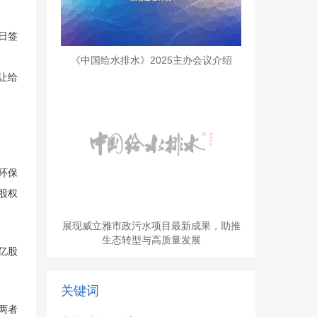
日签
《中国给水排水》2025主办会议介绍
转让给
环保
股权
展现威立雅市政污水项目最新成果，助推
生态转型与高质量发展
9亿股
关键词
两者