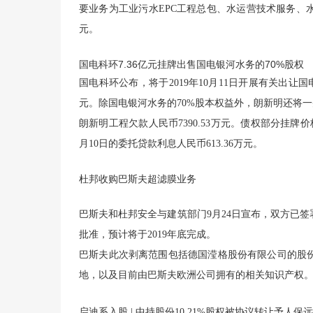
要业务为工业污水EPC工程总包、水运营技术服务、水处理
元。
国电科环7.36亿元挂牌出售国电银河水务的70%股权
国电科环公布，将于2019年10月11日开展有关出让
元。除国电银河水务的70%股本权益外，朗新明还将一
朗新明工程欠款人民币7390.53万元。债权部分挂牌价格
月10日的委托贷款利息人民币613.36万元。
杜邦收购巴斯夫超滤膜业务
巴斯夫和杜邦安全与建筑部门9月24日宣布，双方已
批准，预计将于2019年底完成。
巴斯夫此次剥离范围包括德国滢格股份有限公司的股
地，以及目前由巴斯夫欧洲公司拥有的相关知识产权
启迪系入股 | 中持股份10.21%股权被协议转让予人保