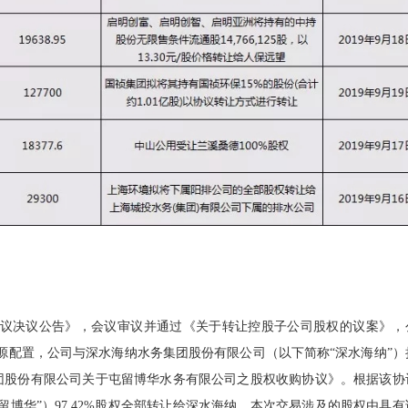
次会议决议公告》，会议审议并通过《关于转让控股子公司股权的议案》，
源配置，公司与深水海纳水务集团股份有限公司（以下简称“深水海纳”）
团股份有限公司关于屯留博华水务有限公司之股权收购协议》。根据该协
博华”）97.42%股权全部转让给深水海纳。本次交易涉及的股权由具有