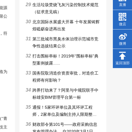
29
生活垃圾焚烧飞灰污染控制技术规范
直播
保能源
（征求意见稿）
有限公
30
北京国际水展盛大开幕 十年发展铸辉
微店
煌砥砺奋进再出发
，符
31
第三批城市黑臭水体治理示范城市竞
微博
争性选拔结果公示
32
打击围标串标！2019年“围标串标”典
型案例披露......
返回顶部
格为
33
国务院取消造价资质审批，对造价工
程师有何影响？
34
跨界打劫来了？阿里与中规院联手中
标雄安BIM管理平台第一标
35
通报！5家环评单位及其环评工程
师，2家单位及编制主持人限期整改6
“青
个月，3家审批申请被暂停，技术整
36
财政部令第101号——政府采购信息
技主
改6个月
发布管理办法 ，自2020年3月1日起