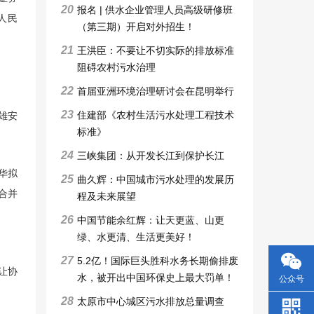
20
报名 | 供水企业管理人员高级研修班
人民
（第三期）开启对外招生！
21
王洪臣：不要让不切实际的排放标准
阻碍农村污水治理
22
首届亚洲环境治理研讨会在昆明举行
23
住建部《农村生活污水处理工程技术
雄安
标准》
24
三峡集团：从开发长江到保护长江
华拟
25
曲久辉：中国城市污水处理的发展历
合并
程及未来展望
26
中国节能余红辉：让天更蓝、山更
绿、水更清、生活更美好！
27
5.2亿！国际巨头胜科水务长期偷排废
让协
水，被开出中国环保史上最大罚单！
公众号
28
太原市中心城区污水排放总量调查