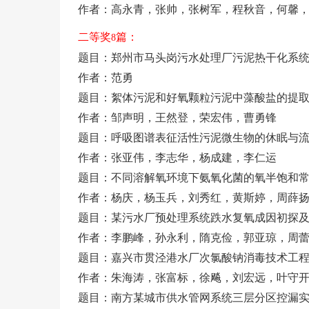
作者：高永青，张帅，张树军，程秋音，何馨
二等奖
篇：
8
题目：郑州市马头岗污水处理厂污泥热干化系
作者：范勇
题目：絮体污泥和好氧颗粒污泥中藻酸盐的提
作者：邹声明，王然登，荣宏伟，曹勇锋
题目：呼吸图谱表征活性污泥微生物的休眠与
作者：张亚伟，李志华，杨成建，李仁运
题目：不同溶解氧环境下氨氧化菌的氧半饱和
作者：杨庆，杨玉兵，刘秀红，黄斯婷，周薛
题目：某污水厂预处理系统跌水复氧成因初探
作者：李鹏峰，孙永利，隋克俭，郭亚琼，周
题目：嘉兴市贯泾港水厂次氯酸钠消毒技术工
作者：朱海涛，张富标，徐飚，刘宏远，叶守
题目：南方某城市供水管网系统三层分区控漏