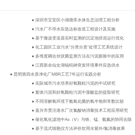
● 深圳市宝安区小湖塘库水体生态治理工程分析
● 污水厂不停水应急达标改造工程设计及实施
● 基于微波变送器实时监测的沉淀池排泥运行优化
● 化工园区工业污水“分类分质”处理工艺系统设计
● 多维度耦合丝状菌监测方法在污泥膨胀中的应用
● 江西新余仙女湖镉铊砷突发环境事件应急供水
● 昆明第四水质净化厂MBR工艺7年运行实践分析
● 实际城市污水培养好氧颗粒污泥的中试研究
● 絮体污泥和好氧颗粒污泥中藻酸盐的提取研究
● 不同溶解氧环境下氨氧化菌的氧半饱和常数比较
● 嘉兴市贯泾港水厂次氯酸钠消毒技术工程应用研究
● 催化氧化滤池中As（Ⅴ）与铁、锰、氨氮的协同去除
● 基于流式细胞仪方法评价饮用水紫外/氯消毒效果