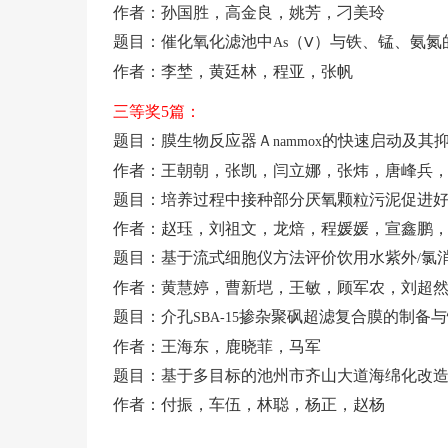
作者：孙国胜，高金良，姚芳，刁美玲
题目：催化氧化滤池中
（
）与铁、锰、氨氮
As
Ⅴ
作者：李埜，黄廷林，程亚，张帆
三等奖
5
篇：
题目：膜生物反应器Ａ
的快速启动及其
nammox
作者：王朝朝，张凯，闫立娜，张炜，唐峰兵
题目：培养过程中接种部分厌氧颗粒污泥促进
作者：赵珏，刘祖文，龙焙，程媛媛，宣鑫鹏
题目：基于流式细胞仪方法评价饮用水紫外
氯
/
作者：黄慧婷，曹新垲，王敏，顾军农，刘超
题目：介孔
掺杂聚砜超滤复合膜的制备与
SBA-15
作者：王海东，鹿晓菲，马军
题目：基于多目标的池州市齐山大道海绵化改
作者：付振，车伍，林聪，杨正，赵杨