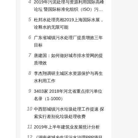
4
2019年污泥处理与资源利用国际高峰
论坛 暨国际标准化组织（ISO）污泥
处理和利用标准工作组会议
5
杜邦水处理亮相2019上海国际水展，
诠释水的无限可能
6
广东省城镇污水处理厂提质增效三年
目标
7
唐建国：如何做好城市排水管网的提
质增效
8
李杰翔调研主城区水资源保护与再生
水利用工作
9
3403家 2018年河北省重点排污单位
名录（1-1000）
10
中西部城镇污水垃圾处理工作提速 探
索实行差别化垃圾处理收费
11
2019年上半年建筑业发展统计分析
12
《湖南省城乡生活污水治理PPP项目