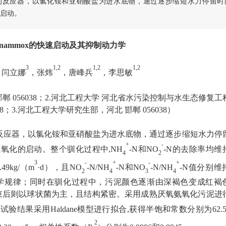
的反应器，以氯化铵和亚硝酸盐为进水底物，通过逐步缩短水力停留时
的启动。
nammox的快速启动及其抑制动力学
3
1
,
2
1
,
2
1
,
2
，闫立娜
，张炜
，唐峰兵
，李思敏
郸 056038；2.河北工程大学 河北省水污染控制与水生态修复工
38；3.河北工程大学研究生部，河北 邯郸 056038）
反应器，以氯化铵和亚硝酸盐为进水底物，通过逐步缩短水力停
+
-
氨氧化的启动。整个驯化过程中,NH
-N和NO
-N的去除率均维
4
2
3
-
+
-
+
9kg/（m
·d），且NO
-N/NH
-N和NO
-N/NH
-N值分别维
2
4
3
4
应计量学规律；同时在驯化过程中，污泥颜色逐渐由深褐色变成红褐
束后则以球状菌为主，且结构紧密。采用成熟厌氧氨氧化污泥进
验结果采用Haldane模型进行拟合,获得半饱和常数分别为62.5
2