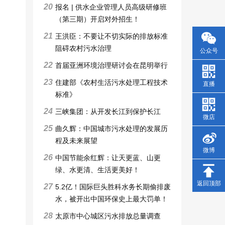
20
报名 | 供水企业管理人员高级研修班
（第三期）开启对外招生！
21
王洪臣：不要让不切实际的排放标准
阻碍农村污水治理
公众号
22
首届亚洲环境治理研讨会在昆明举行
23
住建部《农村生活污水处理工程技术
直播
标准》
24
三峡集团：从开发长江到保护长江
微店
25
曲久辉：中国城市污水处理的发展历
程及未来展望
微博
26
中国节能余红辉：让天更蓝、山更
绿、水更清、生活更美好！
返回顶部
27
5.2亿！国际巨头胜科水务长期偷排废
水，被开出中国环保史上最大罚单！
28
太原市中心城区污水排放总量调查