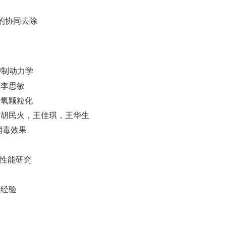
的协同去除
抑制动力学
，李思敏
好氧颗粒化
，胡民火，王佳琪，王华生
消毒效果
然
性能研究
造经验