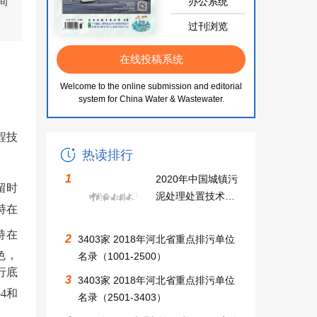
间
办公系统
过刊浏览
在线投稿系统
Welcome to the online submission and editorial
system for China Water & Wastewater.
程技
热读排行
1
2020年中国城镇污
留时
泥处理处置技术与
持在
应用高级研讨会同
期召开中国无废城
持在
2
3403家 2018年河北省重点排污单位
市建设及固废资源
色，
名录（1001-2500）
化利用大会邀请函
行底
3
3403家 2018年河北省重点排污单位
4和
名录（2501-3403）