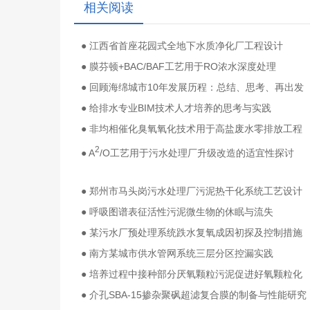
相关阅读
● 江西省首座花园式全地下水质净化厂工程设计
● 膜芬顿+BAC/BAF工艺用于RO浓水深度处理
● 回顾海绵城市10年发展历程：总结、思考、再出发
● 给排水专业BIM技术人才培养的思考与实践
● 非均相催化臭氧氧化技术用于高盐废水零排放工程
2
● A
/O工艺用于污水处理厂升级改造的适宜性探讨
● 郑州市马头岗污水处理厂污泥热干化系统工艺设计
● 呼吸图谱表征活性污泥微生物的休眠与流失
● 某污水厂预处理系统跌水复氧成因初探及控制措施
● 南方某城市供水管网系统三层分区控漏实践
● 培养过程中接种部分厌氧颗粒污泥促进好氧颗粒化
● 介孔SBA-15掺杂聚砜超滤复合膜的制备与性能研究