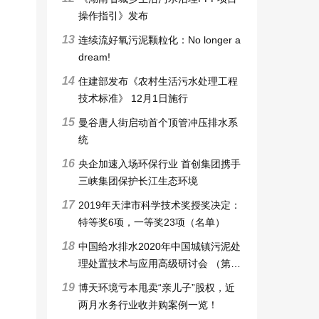
操作指引》发布
13
连续流好氧污泥颗粒化：No longer a
dream!
14
住建部发布《农村生活污水处理工程
技术标准》 12月1日施行
15
曼谷唐人街启动首个顶管冲压排水系
统
16
央企加速入场环保行业 首创集团携手
三峡集团保护长江生态环境
17
2019年天津市科学技术奖授奖决定：
特等奖6项，一等奖23项（名单）
18
中国给水排水2020年中国城镇污泥处
理处置技术与应用高级研讨会 （第十
一届）邀请函暨征稿启事
19
博天环境亏本甩卖“亲儿子”股权，近
两月水务行业收并购案例一览！