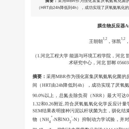
摘要：
采用MBR作为强化富集厌氧氨氧化菌
（HRT由24h降低到4h），成功实现了厌氧氨氧化
膜生物反应器
A
1
,
2
1
,
2
王朝朝
，张凯
（
1.河北工程大学 能源与环境工程学院，河北 邯
术研究中心，河北 邯郸 0560
摘要：
采用
MBR作为强化富集厌氧氨氧化菌的
间（HRT由24h降低到4h），成功实现了厌氧
90.0%以上，总氮去除负荷（NRR）最大可达0.4
1.32和0.26附近,符合厌氧氨氧化化学反
SEM结果表明接种污泥以杆状菌为主，驯化结
+
-
物（NH
-N和NO
-N）抑制动力学试验，并对试
4
2