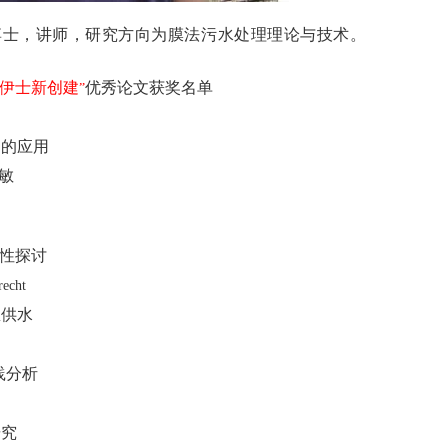
，博士，讲师，研究方向为膜法污水处理理论与技术。
伊士新创建
优秀论文获奖名单
”
中的应用
敏
性探讨
recht
急供水
践分析
研究