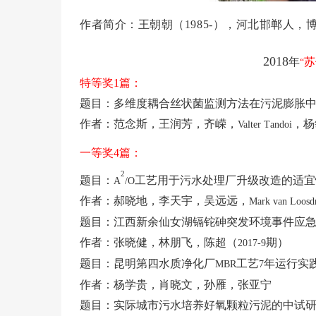
作者简介：王朝朝（1985-），河北邯郸人
2018
年
苏
“
特等奖
1
篇：
题目：多维度耦合丝状菌监测方法在污泥膨胀
作者：范念斯，王润芳，齐嵘，
，杨
Valter
T
andoi
一等奖
4
篇：
2
题目：
工艺用于污水处理厂升级改造的适宜
A
/O
作者：郝晓地，李天宇，吴远远，
Mark van Loosd
题目：江西新余仙女湖镉铊砷突发环境事件应
作者：张晓健，林朋飞，陈超（
期）
2017-9
题目：昆明第四水质净化厂
工艺
年运行实
MBR
7
作者：杨学贵，肖晓文，孙雁，张亚宁
题目：实际城市污水培养好氧颗粒污泥的中试