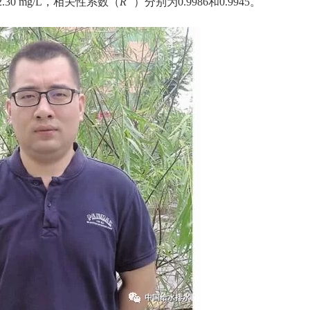
2.30 mg/L，相关性系数（
R
）分别为
0.9986和0.9945。