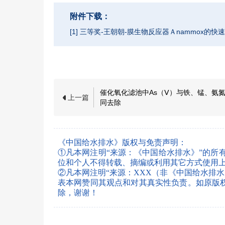
附件下载：
[1] 三等奖-王朝朝-膜生物反应器Ａnammox的快
催化氧化滤池中As（Ⅴ）与铁、锰、氨
上一篇
同去除
《中国给水排水》版权与免责声明：
①凡本网注明“来源：《中国给水排水》”的所
位和个人不得转载、摘编或利用其它方式使用
②凡本网注明“来源：XXX（非《中国给水排
表本网赞同其观点和对其真实性负责。如原版权所有
除，谢谢！