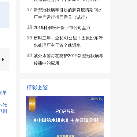
施行
37
新型冠状病毒引起的肺炎疫情期间水
厂生产运行指导意见（试行）
38
2019科创板环保上市公司盘点
39
历时三年，全长41公里！太原汾东污
水处理厂主干管全线通水
40
紫外杀菌灯在防护2019新型冠状病毒
篇
传播中的应用
精彩图鉴
何单
不代
即删