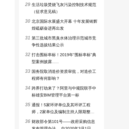
29
生活垃圾焚烧飞灰污染控制技术规范
（征求意见稿）
30
北京国际水展盛大开幕 十年发展铸辉
煌砥砺奋进再出发
31
第三批城市黑臭水体治理示范城市竞
争性选拔结果公示
32
打击围标串标！2019年“围标串标”典
型案例披露......
33
国务院取消造价资质审批，对造价工
程师有何影响？
34
跨界打劫来了？阿里与中规院联手中
标雄安BIM管理平台第一标
35
通报！5家环评单位及其环评工程
师，2家单位及编制主持人限期整改6
个月，3家审批申请被暂停，技术整
36
财政部令第101号——政府采购信息
改6个月
发布管理办法 ，自2020年3月1日起