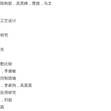
，陈刚新，高景峰，曹婧，马文
统工艺设计
取研究
流失
常数比较
扬，李健敏
及控制措施
蕾，李家驹，高晨晨
程应用研究
开，刘超
实践