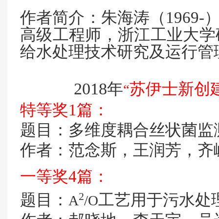
作者简介：朱海涛（1969
高级工程师，浙江工业大学
给水处理技术研究及运行管
2018
年
苏伊士新创
“
特等奖
1
篇：
题目：多维度耦合丝状菌监
作者：范念斯，王润芳，齐
一等奖
4
篇：
2
题目：
工艺用于污水处
A
/O