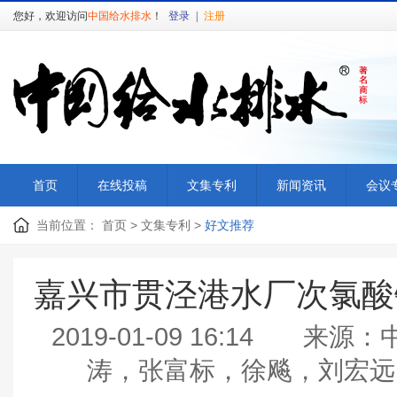
您好，欢迎访问
中国给水排水
！
登录
|
注册
首页
在线投稿
文集专利
新闻资讯
会议
当前位置：
首页
>
文集专利
>
好文推荐
嘉兴市贯泾港水厂次氯酸
2019-01-09 16:14
涛，张富标，徐飚，刘宏