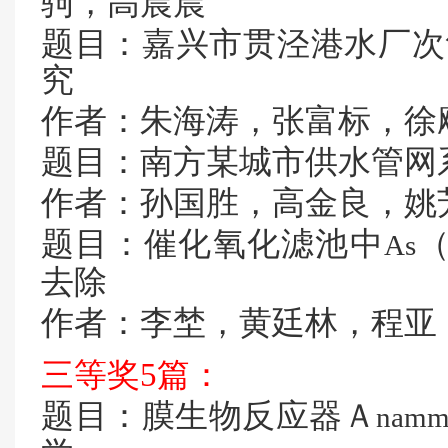
驹，高晨晨
题目：嘉兴市贯泾港水厂次
究
作者：朱海涛，张富标，徐
题目：南方某城市供水管网
作者：孙国胜，高金良，姚
题目：催化氧化滤池中
As
去除
作者：李埜，黄廷林，程亚
三等奖
5
篇：
题目：膜生物反应器Ａ
namm