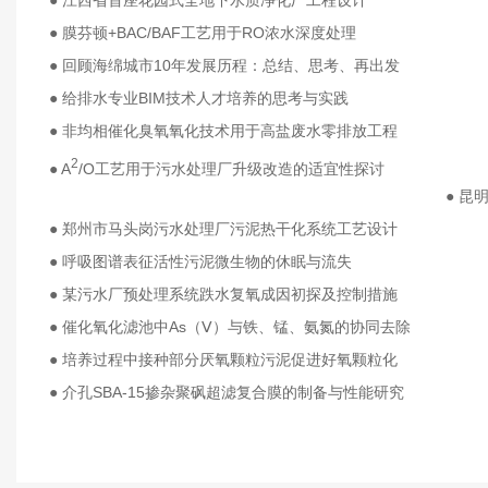
● 江西省首座花园式全地下水质净化厂工程设计
● 膜芬顿+BAC/BAF工艺用于RO浓水深度处理
● 回顾海绵城市10年发展历程：总结、思考、再出发
● 给排水专业BIM技术人才培养的思考与实践
● 非均相催化臭氧氧化技术用于高盐废水零排放工程
2
● A
/O工艺用于污水处理厂升级改造的适宜性探讨
● 昆
● 郑州市马头岗污水处理厂污泥热干化系统工艺设计
● 呼吸图谱表征活性污泥微生物的休眠与流失
● 某污水厂预处理系统跌水复氧成因初探及控制措施
● 催化氧化滤池中As（Ⅴ）与铁、锰、氨氮的协同去除
● 培养过程中接种部分厌氧颗粒污泥促进好氧颗粒化
● 介孔SBA-15掺杂聚砜超滤复合膜的制备与性能研究