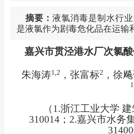
摘要：
液氯消毒是制水行业
是液氯作为剧毒危化品在运输
嘉兴市贯泾港水厂次氯酸
1
,
2
2
朱海涛
，张富标
，徐飚
1
（
1.浙江工业大学 
310014；2.嘉兴市水
3140