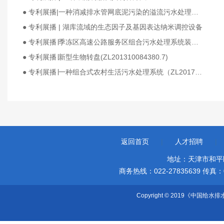
● 专利展播|一种消减排水管网底泥污染的溢流污水处理及调蓄系统
● 专利展播 | 湖库流域的生态因子及基因表达纳米调控设备
● 专利展播∣季冻区高速公路服务区组合污水处理系统装置及其方法(201510836506.0)
● 专利展播∣新型生物转盘(ZL201310084380.7)
● 专利展播∣一种组合式农村生活污水处理系统（ZL201720537085.5
返回首页
|
人才招聘
|
地址：天津市和平
商务热线：022-27835639 传真：022-
Copyright © 2019《中国