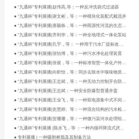
● “九通杯”专利展播|赵伟高,等：一种反冲洗袋式过滤器
● “九通杯”专利展播|谢文彬，等：一种模块化装配式截流井
● “九通杯”专利展播|唐颖栋，等：一种雨源性河流的生态补水系统及补水方法
● “九通杯”专利展播|齐利华，等：一种全地埋式一体化泵站
● “九通杯”专利展播|孔宇，等： 一种用于污水厂提标改造的组合滤池
● “九通杯”专利展播|张怡博，等：一种污水净化处理装置
● “九通杯”专利展播|张俊，等：一种标准智慧一体化户外泵房
● “九通杯”专利展播|向昕怡，等：同步去除水中嗅味物质与有机物的系统及其方法
● “九通杯”专利展播|王志斌，等：一种无动力控制开合防臭防杂物雨水口
● “九通杯”专利展播|王志斌：一种安全防爆型普通井盖
● “九通杯”专利展播|王业飞，等：一种双电源集中式不间断交流电源系统
● “九通杯”专利展播|史慧婷、等：一种混合结构的污水检查井做法
● “九通杯”专利展播|贺珊珊，等：一种微污染河水处理组合池
● “九通杯”专利展播 |陈永飞，等 ：一种内循环降流式厌氧反应器
● 专利展播 | 一种吸附树脂及其制备方法