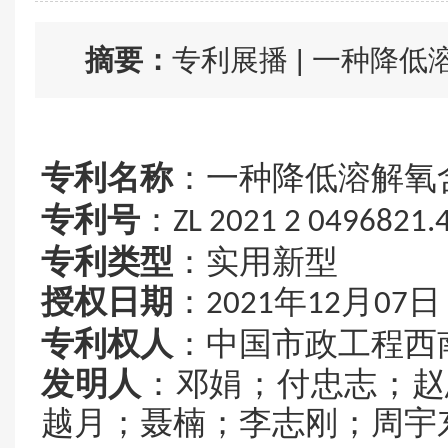
摘要：
专利展播 | 一种降
专利名称
：
一种降低溶解氧
专利号
：
ZL 2021 2 0496821.
专利类型
：实用新型
授权日期
：
年
月
日
2021
12
07
专利权人
：
中国市政工程西
发明人
：
邓娟；付忠志；赵
越月；聂楠；李志刚；周宇