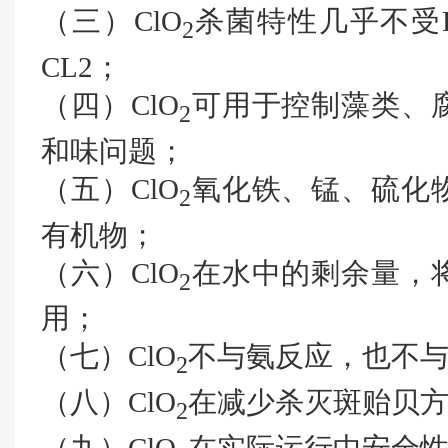
（三）ClO
杀菌特性几乎不受
2
CL2；
（四）ClO
可用于控制藻类、
2
和味问题；
（五）ClO
氧化铁、锰、硫化
2
有机物；
（六）ClO
在水中的剩余量，
2
用；
（七）ClO
不与氨反应，也不
2
（八）ClO
在减少杀灭斑贻贝
2