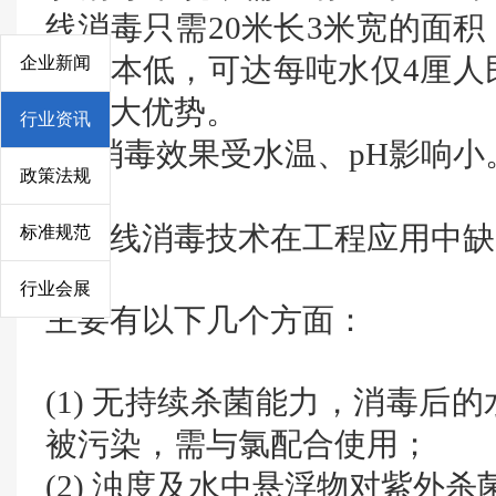
线消毒只需20米长3米宽的面
企业新闻
行成本低，可达每吨水仅4厘人
有很大优势。
行业资讯
(6) 消毒效果受水温、pH影响小
政策法规
紫外线消毒技术在工程应用中缺
标准规范
行业会展
主要有以下几个方面：
(1) 无持续杀菌能力，消毒后
被污染，需与氯配合使用；
(2) 浊度及水中悬浮物对紫外