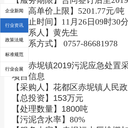
【服务期限】合同签订后至2019
【最高单价上限】5201.77元/吨
企业新闻
【截止时间】11月26日09时30
行业资讯
【联系人】黄先生
政策法规
【联系方式】 0757-86681978
标准规范
四、赤坭镇2019污泥应急处置
行业会展
项目信息
【采购人】花都区赤坭镇人民政
【总投资】153万元
【处理数量】1800吨
【污泥含水率】80%